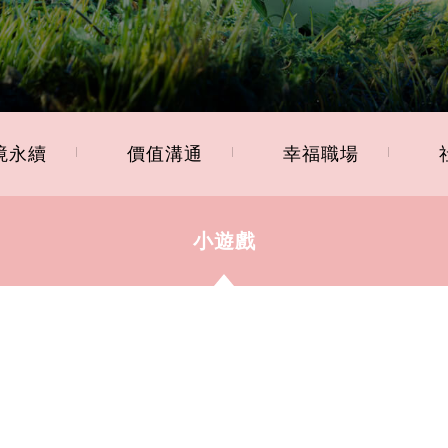
境永續
價值溝通
幸福職場
小遊戲