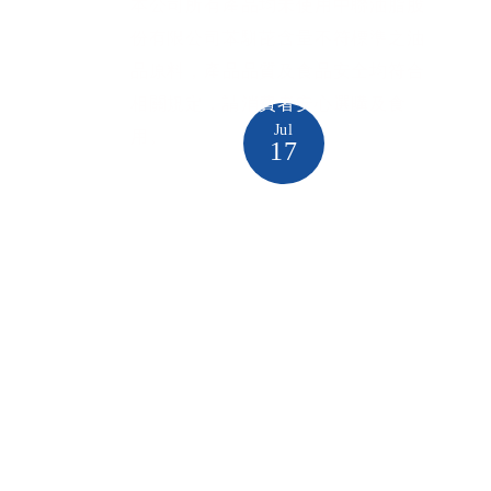
本公司所有產品均未使用中聯油脂股
份有限公司苯駢芘含量不符標準之油
品原料，產品品質及食品安全均符合
相關規定，請消費者安心選購及食
Jul
用。
17