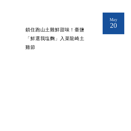
May
20
鎖住跑山土雞鮮甜味！臺鹽
「鮮選我塩麴」入菜龍崎土
雞節