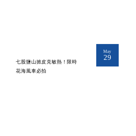
May
29
七股鹽山掀皮克敏熱！限時
花海風車必拍