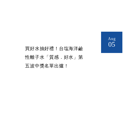
Aug
05
買好水抽好禮！台塩海洋鹼
性離子水「質感．好水」第
五波中獎名單出爐！