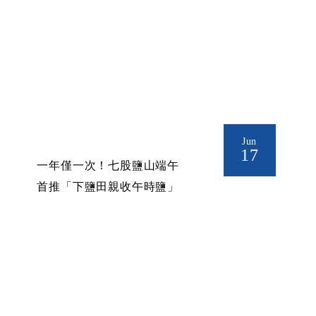
Jun
17
一年僅一次！七股鹽山端午
首推「下鹽田親收午時鹽」