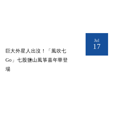
Jul
17
巨大外星人出沒！「風吹七
Go」七股鹽山風箏嘉年華登
場