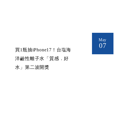
May
07
買1瓶抽iPhone17！台塩海
洋鹼性離子水「質感．好
水」第二波開獎