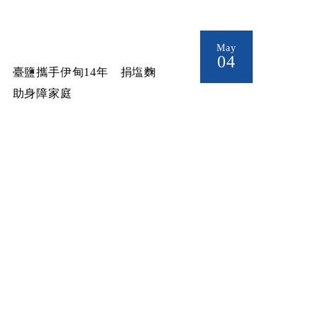
May
04
臺鹽攜手伊甸14年 捐塩麴
助身障家庭