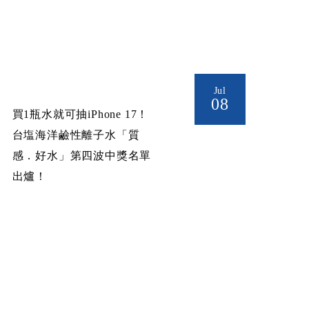
Jul
08
買1瓶水就可抽iPhone 17！
台塩海洋鹼性離子水「質
感．好水」第四波中獎名單
出爐！