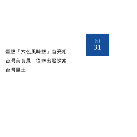
Jul
31
臺鹽「六色風味鹽」首亮相
台灣美食展 從鹽出發探索
台灣風土