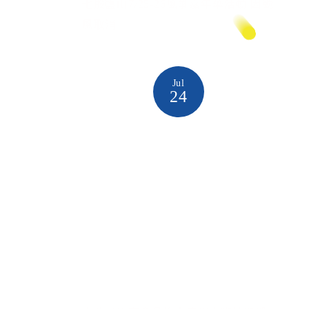
七股鹽山7/25-26風箏嘉年華活動 因颱
風取消
Jul
24