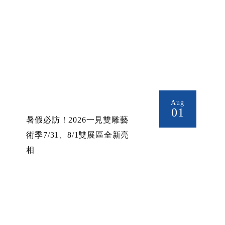
Aug
01
暑假必訪！2026一見雙雕藝
術季7/31、8/1雙展區全新亮
相