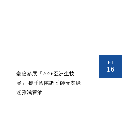
Jul
16
臺鹽參展「2026亞洲生技
展」 攜手國際調香師發表綠
迷雅滋養油