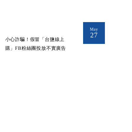
May
27
小心詐騙！假冒「台鹽線上
購」FB粉絲團投放不實廣告