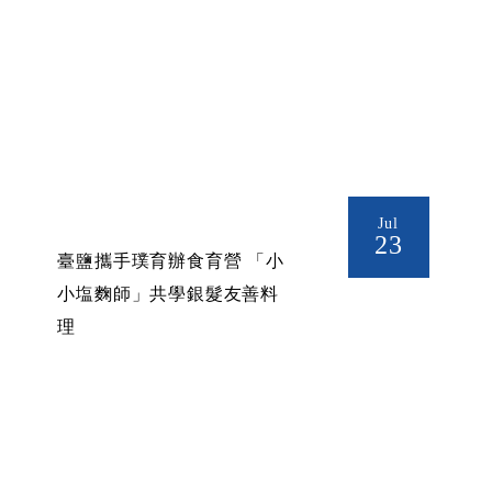
Jul
23
臺鹽攜手璞育辦食育營 「小
小塩麴師」共學銀髮友善料
理