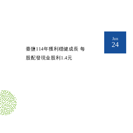
Jun
24
臺鹽114年獲利穩健成長 每
股配發現金股利1.4元