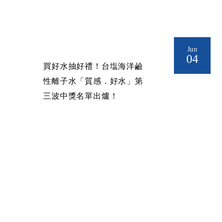
Jun
04
買好水抽好禮！台塩海洋鹼
性離子水「質感．好水」第
三波中獎名單出爐！