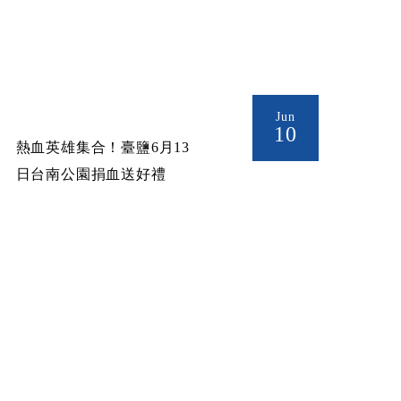
Jun
10
熱血英雄集合！臺鹽6月13
日台南公園捐血送好禮