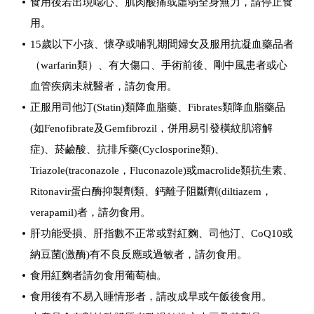
食用後若出現噁心、肌肉酸痛或虛弱全身無力，請停止食
用。
15歲以下小孩、懷孕或哺乳期間婦女及服用抗凝血藥品者
（warfarin類）、有大傷口、手術前後、剛中風患者或心
血管疾病未就醫者，請勿食用。
正服用司他汀(Statin)類降血脂藥、Fibrates類降血脂藥品
(如Fenofibrate及Gemfibrozil，併用易引發橫紋肌溶解
症)、菸鹼酸、抗排斥藥(Cyclosporine類)、
Triazole(traconazole，Fluconazole)或macrolide類抗生素、
Ritonavir蛋白酶抑製劑類、鈣離子阻斷劑(diltiazem，
verapamil)者，請勿食用。
肝功能受損、肝指數不正常或對紅麴、司他汀、CoQ10或
納豆菌(激酶)有不良反應或過敏者，請勿食用。
食用紅麴者請勿食用葡萄柚。
食用後有不易入睡情形者，請改成早或午飯後食用。