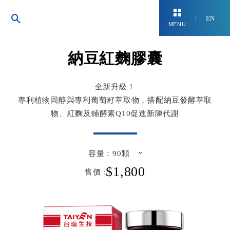
EN
MENU
納豆紅麴膠囊
台鹽生技
全新升級！
專利植物固醇與專利葡萄籽萃取物，搭配納豆發酵萃取
物、紅麴及輔酵素Q10促進新陳代謝
容量：
90顆
$1,800
售價 :