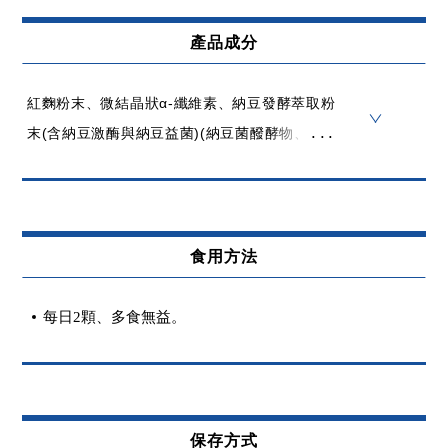
紅麴粉末、微結晶狀α-纖維素、納豆發酵萃取粉
末(含納豆激酶與納豆益菌)(納豆菌醱酵物、微結
晶狀α-纖維素、麥芽糊精)、膠囊(羥丙基甲基纖
維素、水、鹿角菜膠、氯化鉀)、植物固醇、輔
酵素Q10、二氧化矽、硬脂酸鎂、葡萄子萃取物
每日2顆、多食無益。