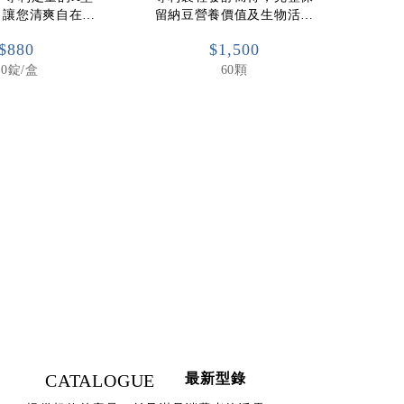
，讓您清爽自在…
留納豆營養價值及生物活…
$880
$1,500
60錠/盒
60顆
CATALOGUE
最新型錄