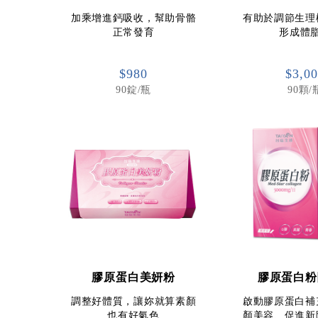
加乘增進鈣吸收，幫助骨骼
有助於調節生理
正常發育
形成體
$980
$3,0
90錠/瓶
90顆/
膠原蛋白美妍粉
膠原蛋白粉
調整好體質，讓妳就算素顏
啟動膠原蛋白補
也有好氣色
顏美容、促進新