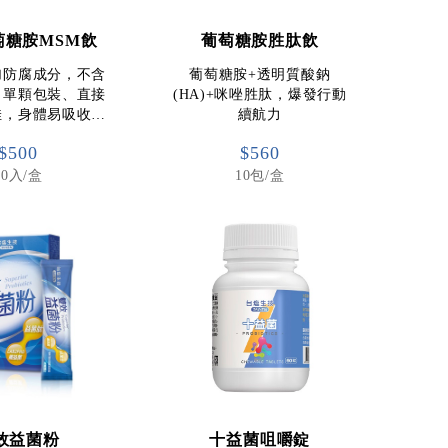
萄糖胺MSM飲
葡萄糖胺胜肽飲
加防腐成分，不含
葡萄糖胺+透明質酸鈉
，單顆包裝、直接
(HA)+咪唑胜肽，爆發行動
佳，身體易吸收…
續航力
$500
$560
10入/盒
10包/盒
效益菌粉
十益菌咀嚼錠