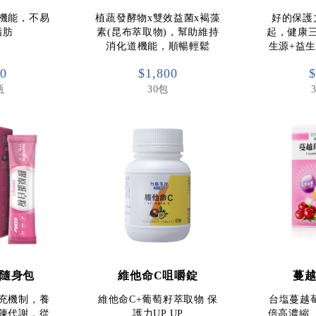
機能，不易
植蔬發酵物x雙效益菌x褐藻
好的保護
脂肪
素(昆布萃取物)，幫助維持
起，健康三
消化道機能，順暢輕鬆
生源+益
00
$1,800
$
瓶
30包
隨身包
維他命C咀嚼錠
蔓
充機制，養
維他命C+葡萄籽萃取物 保
台塩蔓越莓
陳代謝，從
護力UP UP
倍高濃縮