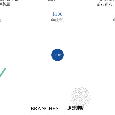
彈美麗
前花青素
0
$180
盒
60錠/瓶
TOP
BRANCHES
服務據點