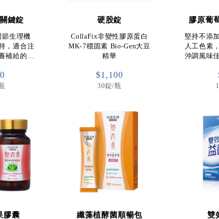
關鍵錠
硬股錠
膠原葡
調節生理機
CollaFix非變性膠原蛋白
堅持不添
持，適合注
MK-7穩固素 Bio-Gen大豆
人工色素
養補給的…
精華
沖調風味
00
$1,100
/瓶
30錠/瓶
果膠囊
纖藻植酵菌順暢包
雙