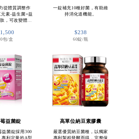
力從體質調整作
一錠補充10種好菌，有助維
元素-益生菌+益
持消化道機能。
生肽，可改變體…
1,500
$238
30包/盒
60錠/瓶
越莓益菌錠
高單位納豆素膠囊
益菌錠採用300
嚴選優質納豆菌種，以獨家
、專利定量的A型
專利製程發酵而得，完整保