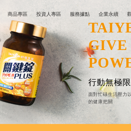
商品專區
投資人專區
服務據點
企業永續
TAIY
GIVE
POW
行動無極限
面對忙碌生活壓力
的健康把關