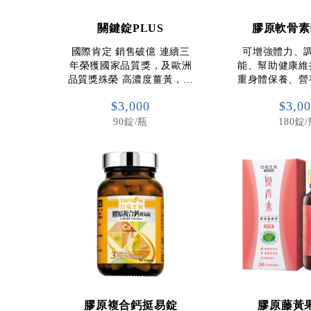
關鍵錠PLUS
膠原軟骨素
國際肯定 銷售破億 連續三
可增強體力、
年榮獲國家品質獎，及歐洲
能、幫助健康維
品質獎殊榮 高濃度薑黃，…
重身體保養、營
$3,000
$3,0
90錠/瓶
180錠
膠原複合鈣挺易錠
膠原藤黃