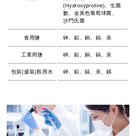
(Hydroxyproline)、生菌
數、金黃色葡萄球菌、
沙門氏菌
食用鹽
砷、鉛、銅、鎘、汞
工業用鹽
砷、鉛、銅、鎘、汞
包裝(盛裝)飲用水
砷、鉛、鎘、汞、銻